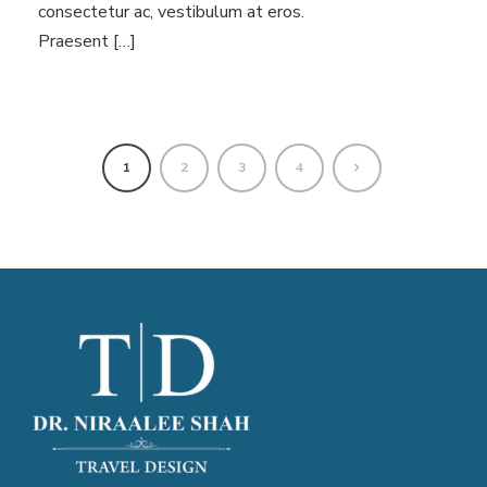
consectetur ac, vestibulum at eros.
Praesent […]
1
2
3
4